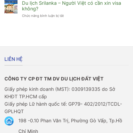
túi]
Du lịch Srilanka – Người Việt có cần xin visa
có
Cuối
cần
không?
năm
xin
Chức năng bình luận bị tắt
ở
xin
visa
Du
visa
không?
lịch
đi
Srilanka
Châu
–
Âu
Người
có
Việt
dễ
có
không?
cần
LIÊN HỆ
xin
visa
không?
CÔNG TY CP ĐT TM DV DU LỊCH ĐẤT VIỆT
Giấy phép kinh doanh (MST): 0309139335 do Sở
KHĐT TP.HCM cấp
Giấy phép Lữ hành quốc tế: GP79- 402/2012/TCDL-
GPLHQT
198 -0.10 Phan Văn Trị, Phường Gò Vấp, Tp.Hồ
Chí Minh