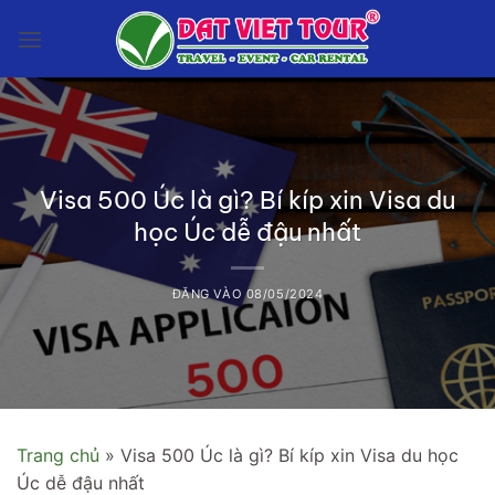
Bỏ
qua
nội
dung
Visa 500 Úc là gì? Bí kíp xin Visa du
học Úc dễ đậu nhất
ĐĂNG VÀO
08/05/2024
Trang chủ
»
Visa 500 Úc là gì? Bí kíp xin Visa du học
Úc dễ đậu nhất