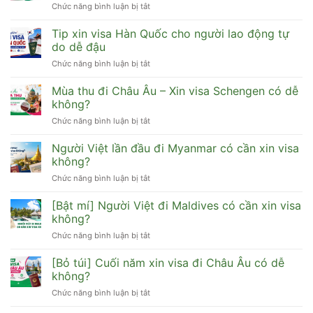
Chức năng bình luận bị tắt
ở
visa
[Cập
du
nhật]
Tip xin visa Hàn Quốc cho người lao động tự
lịch
Visa
Hàn
do dễ đậu
Trung
Quốc
Chức năng bình luận bị tắt
ở
Quốc
cần
Tip
có
hồ
xin
Mùa thu đi Châu Âu – Xin visa Schengen có dễ
đi
sơ
visa
HongKong,
không?
gì
Hàn
Đài
dễ
Chức năng bình luận bị tắt
ở
Quốc
Loan,
đậu
Mùa
cho
Macau
thu
Người Việt lần đầu đi Myanmar có cần xin visa
người
được
đi
lao
không?
không?
Châu
động
Chức năng bình luận bị tắt
ở
Âu
tự
Người
–
do
Việt
[Bật mí] Người Việt đi Maldives có cần xin visa
Xin
dễ
lần
visa
không?
đậu
đầu
Schengen
Chức năng bình luận bị tắt
ở
đi
có
[Bật
Myanmar
dễ
mí]
[Bỏ túi] Cuối năm xin visa đi Châu Âu có dễ
có
không?
Người
cần
không?
Việt
xin
Chức năng bình luận bị tắt
ở
đi
visa
[Bỏ
Maldives
không?