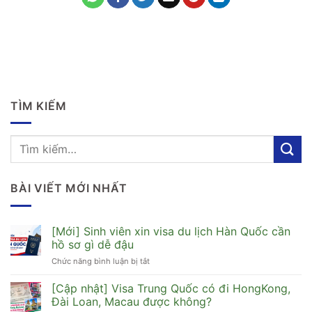
TÌM KIẾM
BÀI VIẾT MỚI NHẤT
[Mới] Sinh viên xin visa du lịch Hàn Quốc cần
hồ sơ gì dễ đậu
Chức năng bình luận bị tắt
ở
[Mới]
Sinh
[Cập nhật] Visa Trung Quốc có đi HongKong,
viên
Đài Loan, Macau được không?
xin