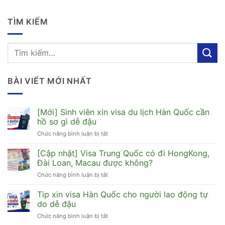
TÌM KIẾM
BÀI VIẾT MỚI NHẤT
[Mới] Sinh viên xin visa du lịch Hàn Quốc cần
hồ sơ gì dễ đậu
Chức năng bình luận bị tắt
ở
[Mới]
Sinh
[Cập nhật] Visa Trung Quốc có đi HongKong,
viên
Đài Loan, Macau được không?
xin
Chức năng bình luận bị tắt
ở
visa
[Cập
du
nhật]
Tip xin visa Hàn Quốc cho người lao động tự
lịch
Visa
Hàn
do dễ đậu
Trung
Quốc
Chức năng bình luận bị tắt
ở
Quốc
cần
Tip