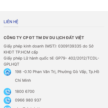
–
Âu
Người
có
Việt
dễ
có
không?
cần
LIÊN HỆ
xin
visa
không?
CÔNG TY CP ĐT TM DV DU LỊCH ĐẤT VIỆT
Giấy phép kinh doanh (MST): 0309139335 do Sở
KHĐT TP.HCM cấp
Giấy phép Lữ hành quốc tế: GP79- 402/2012/TCDL-
GPLHQT
198 -0.10 Phan Văn Trị, Phường Gò Vấp, Tp.Hồ
Chí Minh
1800 6700
0966 980 937