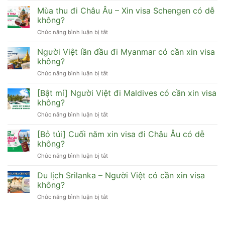
có
hồ
xin
Mùa thu đi Châu Âu – Xin visa Schengen có dễ
đi
sơ
visa
HongKong,
không?
gì
Hàn
Đài
dễ
Chức năng bình luận bị tắt
ở
Quốc
Loan,
đậu
Mùa
cho
Macau
thu
Người Việt lần đầu đi Myanmar có cần xin visa
người
được
đi
lao
không?
không?
Châu
động
Chức năng bình luận bị tắt
ở
Âu
tự
Người
–
do
Việt
[Bật mí] Người Việt đi Maldives có cần xin visa
Xin
dễ
lần
visa
không?
đậu
đầu
Schengen
Chức năng bình luận bị tắt
ở
đi
có
[Bật
Myanmar
dễ
mí]
[Bỏ túi] Cuối năm xin visa đi Châu Âu có dễ
có
không?
Người
cần
không?
Việt
xin
Chức năng bình luận bị tắt
ở
đi
visa
[Bỏ
Maldives
không?
túi]
Du lịch Srilanka – Người Việt có cần xin visa
có
Cuối
cần
không?
năm
xin
Chức năng bình luận bị tắt
ở
xin
visa
Du
visa
không?
lịch
đi
Srilanka
Châu