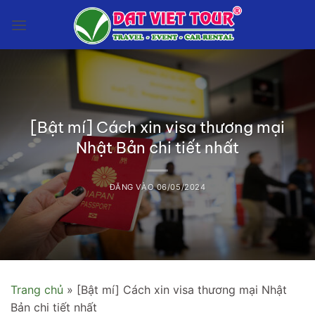
Bỏ
qua
nội
dung
[Bật mí] Cách xin visa thương mại
Nhật Bản chi tiết nhất
ĐĂNG VÀO
06/05/2024
Trang chủ
»
[Bật mí] Cách xin visa thương mại Nhật
Bản chi tiết nhất