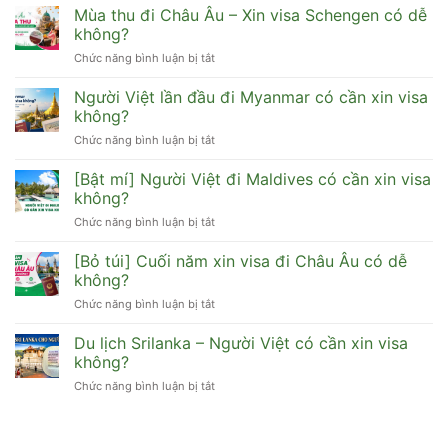
xin
Mùa thu đi Châu Âu – Xin visa Schengen có dễ
đi
sơ
visa
HongKong,
không?
gì
Hàn
Đài
dễ
Chức năng bình luận bị tắt
ở
Quốc
Loan,
đậu
Mùa
cho
Macau
thu
Người Việt lần đầu đi Myanmar có cần xin visa
người
được
đi
lao
không?
không?
Châu
động
Chức năng bình luận bị tắt
ở
Âu
tự
Người
–
do
Việt
[Bật mí] Người Việt đi Maldives có cần xin visa
Xin
dễ
lần
visa
không?
đậu
đầu
Schengen
Chức năng bình luận bị tắt
ở
đi
có
[Bật
Myanmar
dễ
mí]
[Bỏ túi] Cuối năm xin visa đi Châu Âu có dễ
có
không?
Người
cần
không?
Việt
xin
Chức năng bình luận bị tắt
ở
đi
visa
[Bỏ
Maldives
không?
túi]
Du lịch Srilanka – Người Việt có cần xin visa
có
Cuối
cần
không?
năm
xin
Chức năng bình luận bị tắt
ở
xin
visa
Du
visa
không?
lịch
đi
Srilanka
Châu