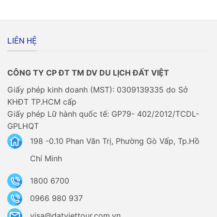
–
Âu
Người
có
Việt
dễ
có
không?
cần
LIÊN HỆ
xin
visa
không?
CÔNG TY CP ĐT TM DV DU LỊCH ĐẤT VIỆT
Giấy phép kinh doanh (MST): 0309139335 do Sở
KHĐT TP.HCM cấp
Giấy phép Lữ hành quốc tế: GP79- 402/2012/TCDL-
GPLHQT
198 -0.10 Phan Văn Trị, Phường Gò Vấp, Tp.Hồ
Chí Minh
1800 6700
0966 980 937
visa@datviettour.com.vn