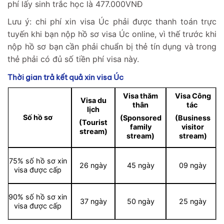
phí lấy sinh trắc học là 477.000VNĐ
Lưu ý: chi phí xin visa Úc phải được thanh toán trực
tuyến khi bạn nộp hồ sơ visa Úc online, vì thế trước khi
nộp hồ sơ bạn cần phải chuẩn bị thẻ tín dụng và trong
thẻ phải có đủ số tiền phí visa này.
Thời gian trả kết quả xin visa Úc
Visa thăm
Visa Công
Visa du
thân
tác
lịch
Số hồ sơ
(Sponsored
(Business
(Tourist
family
visitor
stream)
stream)
stream)
75% số hồ sơ xin
26 ngày
45 ngày
09 ngày
visa được cấp
90% số hồ sơ xin
37 ngày
50 ngày
25 ngày
visa được cấp