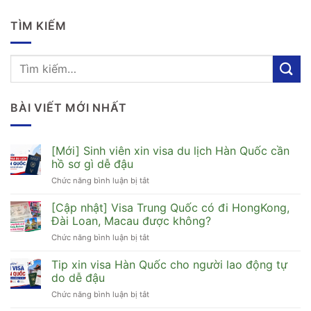
TÌM KIẾM
BÀI VIẾT MỚI NHẤT
[Mới] Sinh viên xin visa du lịch Hàn Quốc cần
hồ sơ gì dễ đậu
Chức năng bình luận bị tắt
ở
[Mới]
Sinh
[Cập nhật] Visa Trung Quốc có đi HongKong,
viên
Đài Loan, Macau được không?
xin
Chức năng bình luận bị tắt
ở
visa
[Cập
du
nhật]
Tip xin visa Hàn Quốc cho người lao động tự
lịch
Visa
Hàn
do dễ đậu
Trung
Quốc
Chức năng bình luận bị tắt
ở
Quốc
cần
Tip
có
hồ