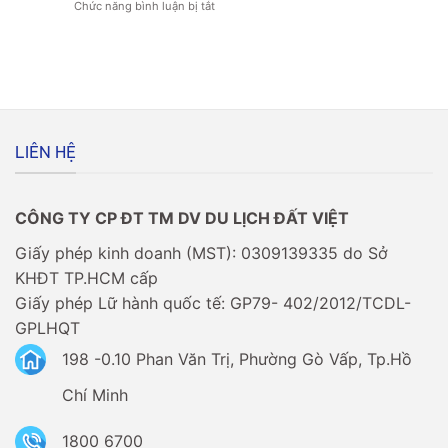
Chức năng bình luận bị tắt
ở
xin
visa
Du
visa
không?
lịch
đi
Srilanka
Châu
–
Âu
Người
có
Việt
dễ
có
không?
cần
LIÊN HỆ
xin
visa
không?
CÔNG TY CP ĐT TM DV DU LỊCH ĐẤT VIỆT
Giấy phép kinh doanh (MST): 0309139335 do Sở
KHĐT TP.HCM cấp
Giấy phép Lữ hành quốc tế: GP79- 402/2012/TCDL-
GPLHQT
198 -0.10 Phan Văn Trị, Phường Gò Vấp, Tp.Hồ
Chí Minh
1800 6700