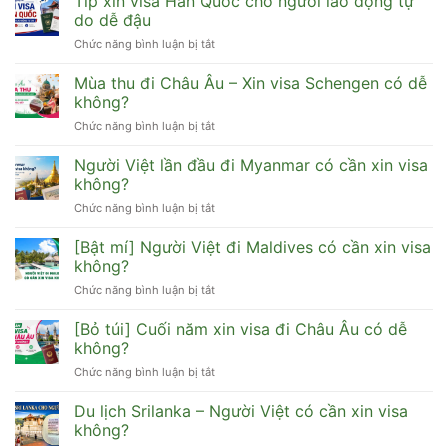
Tip xin visa Hàn Quốc cho người lao động tự
Visa
Hàn
do dễ đậu
Trung
Quốc
Chức năng bình luận bị tắt
ở
Quốc
cần
Tip
có
hồ
xin
Mùa thu đi Châu Âu – Xin visa Schengen có dễ
đi
sơ
visa
HongKong,
không?
gì
Hàn
Đài
dễ
Chức năng bình luận bị tắt
ở
Quốc
Loan,
đậu
Mùa
cho
Macau
thu
Người Việt lần đầu đi Myanmar có cần xin visa
người
được
đi
lao
không?
không?
Châu
động
Chức năng bình luận bị tắt
ở
Âu
tự
Người
–
do
Việt
[Bật mí] Người Việt đi Maldives có cần xin visa
Xin
dễ
lần
visa
không?
đậu
đầu
Schengen
Chức năng bình luận bị tắt
ở
đi
có
[Bật
Myanmar
dễ
mí]
[Bỏ túi] Cuối năm xin visa đi Châu Âu có dễ
có
không?
Người
cần
không?
Việt
xin
Chức năng bình luận bị tắt
ở
đi
visa
[Bỏ
Maldives
không?
túi]
Du lịch Srilanka – Người Việt có cần xin visa
có
Cuối
cần
không?
năm
xin