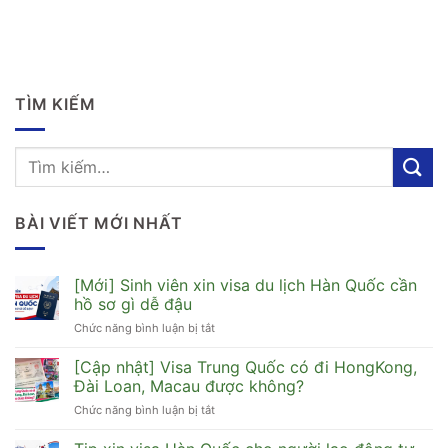
TÌM KIẾM
BÀI VIẾT MỚI NHẤT
[Mới] Sinh viên xin visa du lịch Hàn Quốc cần
hồ sơ gì dễ đậu
Chức năng bình luận bị tắt
ở
[Mới]
Sinh
[Cập nhật] Visa Trung Quốc có đi HongKong,
viên
Đài Loan, Macau được không?
xin
Chức năng bình luận bị tắt
ở
visa
[Cập
du
nhật]
lịch