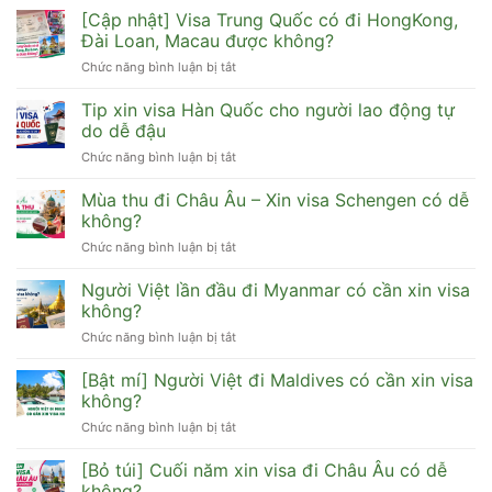
Sinh
[Cập nhật] Visa Trung Quốc có đi HongKong,
viên
Đài Loan, Macau được không?
xin
Chức năng bình luận bị tắt
ở
visa
[Cập
du
nhật]
Tip xin visa Hàn Quốc cho người lao động tự
lịch
Visa
Hàn
do dễ đậu
Trung
Quốc
Chức năng bình luận bị tắt
ở
Quốc
cần
Tip
có
hồ
xin
Mùa thu đi Châu Âu – Xin visa Schengen có dễ
đi
sơ
visa
HongKong,
không?
gì
Hàn
Đài
dễ
Chức năng bình luận bị tắt
ở
Quốc
Loan,
đậu
Mùa
cho
Macau
thu
Người Việt lần đầu đi Myanmar có cần xin visa
người
được
đi
lao
không?
không?
Châu
động
Chức năng bình luận bị tắt
ở
Âu
tự
Người
–
do
Việt
[Bật mí] Người Việt đi Maldives có cần xin visa
Xin
dễ
lần
visa
không?
đậu
đầu
Schengen
Chức năng bình luận bị tắt
ở
đi
có
[Bật
Myanmar
dễ
mí]
[Bỏ túi] Cuối năm xin visa đi Châu Âu có dễ
có
không?
Người
cần
không?