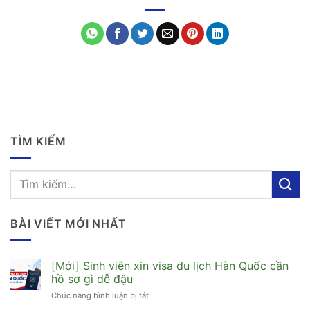
TÌM KIẾM
BÀI VIẾT MỚI NHẤT
[Mới] Sinh viên xin visa du lịch Hàn Quốc cần
hồ sơ gì dễ đậu
Chức năng bình luận bị tắt
ở
[Mới]