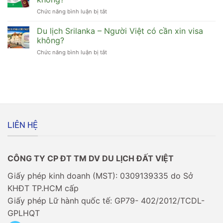
Việt
xin
Chức năng bình luận bị tắt
ở
đi
visa
[Bỏ
Maldives
không?
túi]
Du lịch Srilanka – Người Việt có cần xin visa
có
Cuối
cần
không?
năm
xin
Chức năng bình luận bị tắt
ở
xin
visa
Du
visa
không?
lịch
đi
Srilanka
Châu
–
Âu
Người
có
Việt
dễ
có
không?
cần
LIÊN HỆ
xin
visa
không?
CÔNG TY CP ĐT TM DV DU LỊCH ĐẤT VIỆT
Giấy phép kinh doanh (MST): 0309139335 do Sở
KHĐT TP.HCM cấp
Giấy phép Lữ hành quốc tế: GP79- 402/2012/TCDL-
GPLHQT