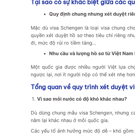
Tại sao có sự khác biệt giữa các q
Quy định chung nhưng xét duyệt ri
Mặc dù visa Schengen là loại visa chung cho
quyền xét duyệt hồ sơ theo tiêu chí riêng như
đi, mức độ rủi ro tiềm tàng…
Nhu cầu và lượng hồ sơ từ Việt Nam
Một quốc gia được nhiều người Việt lựa chọ
ngược lại, nơi ít người nộp có thể xét nhẹ hơ
Tổng quan về quy trình xét duyệt v
Vì sao mỗi nước có độ khó khác nhau?
Dù dùng chung mẫu visa Schengen, nhưng các
năm lại khác nhau ở mỗi quốc gia.
Các yếu tố ảnh hưởng mức độ dễ – khó gồm: