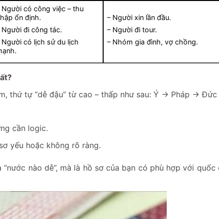
 Người có công việc – thu
hập ổn định.
– Người xin lần đầu.
 Người đi công tác.
– Người đi tour.
 Người có lịch sử du lịch
– Nhóm gia đình, vợ chồng.
mạnh.
ất?
m, thứ tự “dễ đậu” từ cao – thấp như sau: Ý → Pháp → Đức
ng cần logic.
sơ yếu hoặc không rõ ràng.
à “nước nào dễ”, mà là hồ sơ của bạn có phù hợp với quốc 