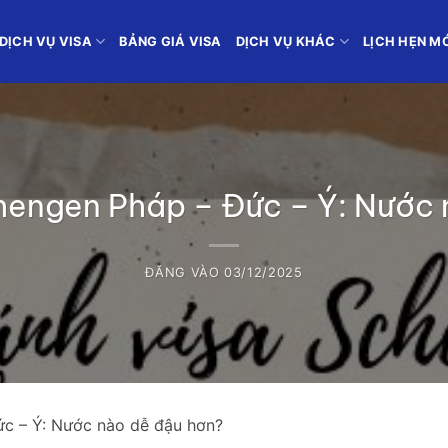
DỊCH VỤ VISA
BẢNG GIÁ VISA
DỊCH VỤ KHÁC
LỊCH HẸN M
hengen Pháp – Đức – Ý: Nước
ĐĂNG VÀO
03/12/2025
ức – Ý: Nước nào dễ đậu hơn?