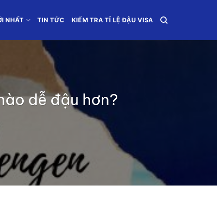
ỚI NHẤT
TIN TỨC
KIỂM TRA TỈ LỆ ĐẬU VISA
 nào dễ đậu hơn?