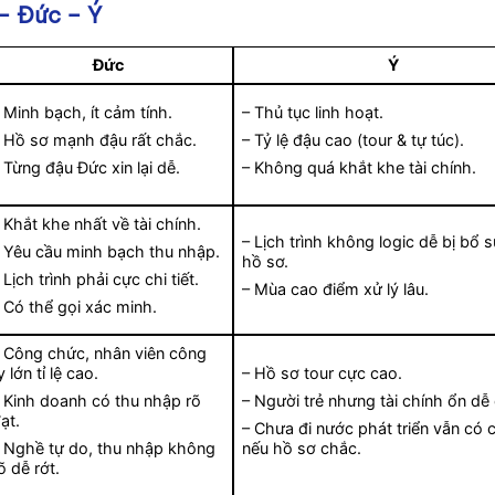
– Đức – Ý
Đức
Ý
 Minh bạch, ít cảm tính.
– Thủ tục linh hoạt.
 Hồ sơ mạnh đậu rất chắc.
– Tỷ lệ đậu cao (tour & tự túc).
 Từng đậu Đức xin lại dễ.
– Không quá khắt khe tài chính.
 Khắt khe nhất về tài chính.
– Lịch trình không logic dễ bị bổ 
 Yêu cầu minh bạch thu nhập.
hồ sơ.
 Lịch trình phải cực chi tiết.
– Mùa cao điểm xử lý lâu.
 Có thể gọi xác minh.
 Công chức, nhân viên công
y lớn tỉ lệ cao.
– Hồ sơ tour cực cao.
 Kinh doanh có thu nhập rõ
– Người trẻ nhưng tài chính ổn dễ
ạt.
– Chưa đi nước phát triển vẫn có 
 Nghề tự do, thu nhập không
nếu hồ sơ chắc.
õ dễ rớt.