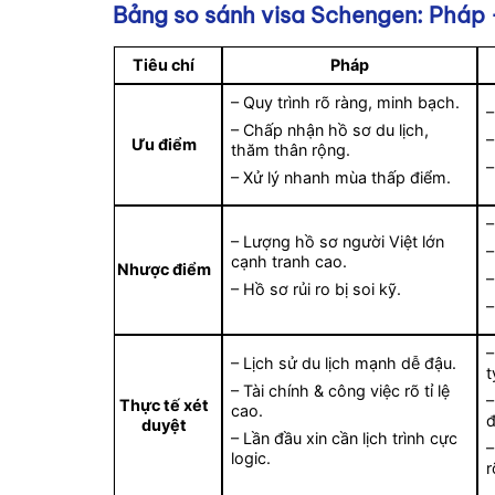
Bảng so sánh visa Schengen: Pháp 
Tiêu chí
Pháp
– Quy trình rõ ràng, minh bạch.
–
– Chấp nhận hồ sơ du lịch,
–
Ưu điểm
thăm thân rộng.
–
– Xử lý nhanh mùa thấp điểm.
–
– Lượng hồ sơ người Việt lớn
–
cạnh tranh cao.
Nhược điểm
–
– Hồ sơ rủi ro bị soi kỹ.
–
–
– Lịch sử du lịch mạnh dễ đậu.
t
– Tài chính & công việc rõ tỉ lệ
–
Thực tế xét
cao.
đ
duyệt
– Lần đầu xin cần lịch trình cực
–
logic.
r