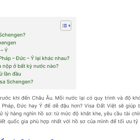
a Schengen?
chengen
 – Ý
Pháp – Đức – Ý lại khác nhau?
ù nộp ở bất kỳ nước nào?
ừ lần đầu
visa Schengen?
rước khi đến Châu Âu. Mỗi nước lại có quy trình và độ kh
 Pháp, Đức hay Ý để dễ đậu hơn? Visa Đất Việt sẽ giúp 
xử lý hàng nghìn hồ sơ: từ mức độ khắt khe, yêu cầu tài ch
iết quốc gia phù hợp nhất với hồ sơ của mình để tối ưu tỷ 