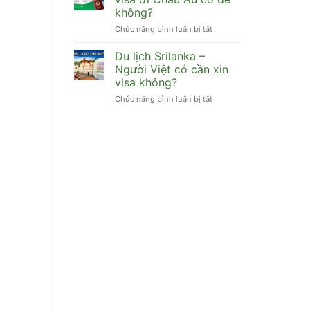
Việt
visa
không?
đi
không?
Chức năng bình luận bị tắt
ở
Maldives
[Bỏ
có
túi]
cần
Du lịch Srilanka –
Cuối
xin
Người Việt có cần xin
năm
visa
visa không?
xin
không?
Chức năng bình luận bị tắt
ở
visa
Du
đi
lịch
Châu
Srilanka
Âu
–
có
Người
dễ
Việt
không?
có
cần
xin
visa
không?