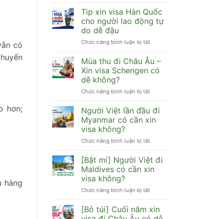
Hàn
[Cập
Quốc
nhật]
Tip xin visa Hàn Quốc
cần
Visa
cho người lao động tự
hồ
Trung
do dễ đậu
sơ
Quốc
Chức năng bình luận bị tắt
gì
ở
có
vẫn có
dễ
Tip
đi
 chuyến
đậu
xin
HongKong,
Mùa thu đi Châu Âu –
visa
Đài
Xin visa Schengen có
Hàn
Loan,
dễ không?
Quốc
Macau
Chức năng bình luận bị tắt
ở
cho
được
Mùa
người
không?
o hơn;
thu
lao
Người Việt lần đầu đi
đi
động
Myanmar có cần xin
Châu
tự
visa không?
Âu
do
Chức năng bình luận bị tắt
ở
–
dễ
Người
Xin
đậu
Việt
visa
[Bật mí] Người Việt đi
lần
Schengen
Maldives có cần xin
đầu
có
visa không?
u hàng
đi
dễ
Chức năng bình luận bị tắt
ở
Myanmar
không?
[Bật
có
mí]
cần
[Bỏ túi] Cuối năm xin
Người
xin
visa đi Châu Âu có dễ