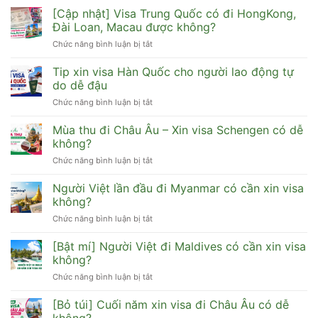
Sinh
[Cập nhật] Visa Trung Quốc có đi HongKong,
viên
Đài Loan, Macau được không?
xin
Chức năng bình luận bị tắt
ở
visa
[Cập
du
nhật]
Tip xin visa Hàn Quốc cho người lao động tự
lịch
Visa
Hàn
do dễ đậu
Trung
Quốc
Chức năng bình luận bị tắt
ở
Quốc
cần
Tip
có
hồ
xin
Mùa thu đi Châu Âu – Xin visa Schengen có dễ
đi
sơ
visa
HongKong,
không?
gì
Hàn
Đài
dễ
Chức năng bình luận bị tắt
ở
Quốc
Loan,
đậu
Mùa
cho
Macau
thu
Người Việt lần đầu đi Myanmar có cần xin visa
người
được
đi
lao
không?
không?
Châu
động
Chức năng bình luận bị tắt
ở
Âu
tự
Người
–
do
Việt
[Bật mí] Người Việt đi Maldives có cần xin visa
Xin
dễ
lần
visa
không?
đậu
đầu
Schengen
Chức năng bình luận bị tắt
ở
đi
có
[Bật
Myanmar
dễ
mí]
[Bỏ túi] Cuối năm xin visa đi Châu Âu có dễ
có
không?
Người
cần
không?