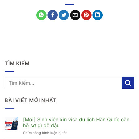
TÌM KIẾM
BÀI VIẾT MỚI NHẤT
[Mới] Sinh viên xin visa du lịch Hàn Quốc cần
hồ sơ gì dễ đậu
Chức năng bình luận bị tắt
ở
[Mới]