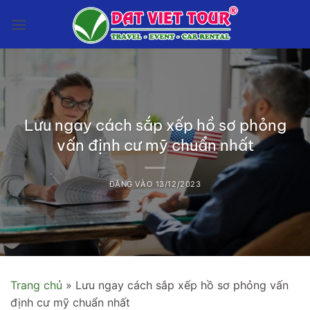
Bỏ
qua
nội
dung
Lưu ngay cách sắp xếp hồ sơ phỏng
vấn định cư mỹ chuẩn nhất
ĐĂNG VÀO
13/12/2023
Trang chủ
»
Lưu ngay cách sắp xếp hồ sơ phỏng vấn
định cư mỹ chuẩn nhất