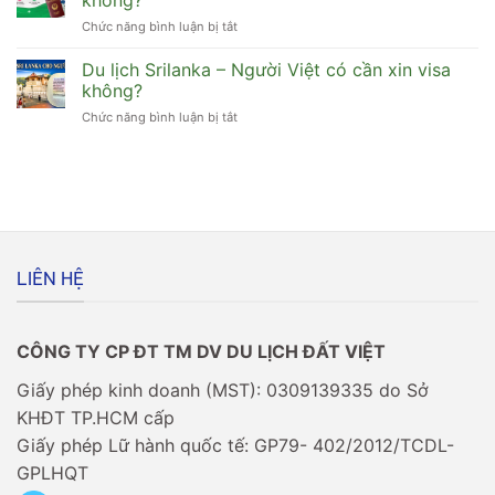
Việt
xin
Chức năng bình luận bị tắt
ở
đi
visa
[Bỏ
Maldives
không?
túi]
Du lịch Srilanka – Người Việt có cần xin visa
có
Cuối
cần
không?
năm
xin
Chức năng bình luận bị tắt
ở
xin
visa
Du
visa
không?
lịch
đi
Srilanka
Châu
–
Âu
Người
có
Việt
dễ
có
không?
cần
LIÊN HỆ
xin
visa
không?
CÔNG TY CP ĐT TM DV DU LỊCH ĐẤT VIỆT
Giấy phép kinh doanh (MST): 0309139335 do Sở
KHĐT TP.HCM cấp
Giấy phép Lữ hành quốc tế: GP79- 402/2012/TCDL-
GPLHQT