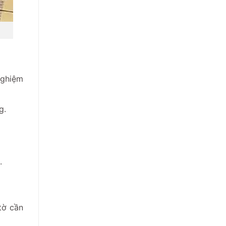
nghiệm
g.
.
tờ cần