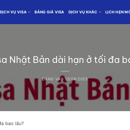
DỊCH VỤ VISA
BẢNG GIÁ VISA
DỊCH VỤ KHÁC
LỊCH HẸN M
a Nhật Bản dài hạn ở tối đa 
ĐĂNG VÀO
13/08/2025
 đa bao lâu?