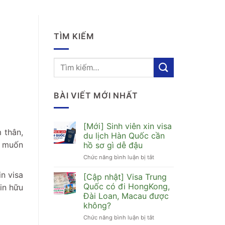
TÌM KIẾM
BÀI VIẾT MỚI NHẤT
[Mới] Sinh viên xin visa
 thân,
du lịch Hàn Quốc cần
h muốn
hồ sơ gì dễ đậu
Chức năng bình luận bị tắt
ở
[Mới]
n visa
Sinh
[Cập nhật] Visa Trung
viên
Quốc có đi HongKong,
in hữu
xin
Đài Loan, Macau được
visa
không?
du
lịch
Chức năng bình luận bị tắt
ở