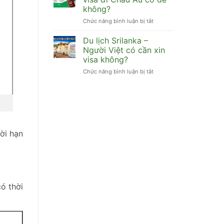
Việt
visa
không?
đi
không?
Chức năng bình luận bị tắt
ở
Maldives
[Bỏ
có
túi]
cần
Du lịch Srilanka –
Cuối
xin
Người Việt có cần xin
năm
visa
visa không?
xin
không?
Chức năng bình luận bị tắt
ở
visa
Du
đi
lịch
Châu
Srilanka
Âu
–
có
Người
dễ
Việt
không?
có
ời hạn
cần
xin
visa
không?
ó thời