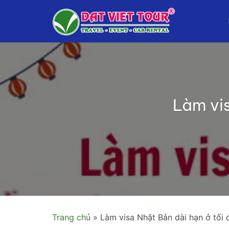
Bỏ
qua
nội
dung
Làm vis
Trang chủ
»
Làm visa Nhật Bản dài hạn ở tối