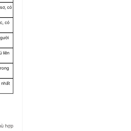
sơ, có
c, có
người
 liên
trong
 nhất
hù hợp