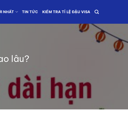
ỚI NHẤT
TIN TỨC
KIỂM TRA TỈ LỆ ĐẬU VISA
bao lâu?