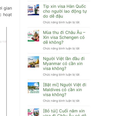
Hàn
[Cập
Quốc
nhật]
Tip xin visa Hàn Quốc
i gian
cần
Visa
cho người lao động tự
hồ
c hoạt
Trung
do dễ đậu
sơ
Quốc
Chức năng bình luận bị tắt
gì
ở
có
dễ
Tip
đi
đậu
xin
HongKong,
Mùa thu đi Châu Âu –
visa
Đài
Xin visa Schengen có
Hàn
Loan,
dễ không?
Quốc
Macau
Chức năng bình luận bị tắt
ở
cho
được
Mùa
người
không?
thu
lao
Người Việt lần đầu đi
đi
động
Myanmar có cần xin
Châu
tự
visa không?
Âu
do
Chức năng bình luận bị tắt
ở
–
dễ
Người
Xin
đậu
Việt
visa
[Bật mí] Người Việt đi
lần
Schengen
Maldives có cần xin
đầu
có
visa không?
đi
dễ
Chức năng bình luận bị tắt
ở
Myanmar
không?
[Bật
có
mí]
cần
[Bỏ túi] Cuối năm xin
Người
xin
visa đi Châu Âu có dễ