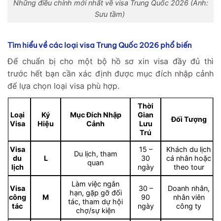
Những điều chỉnh mới nhất về visa Trung Quốc 2026 (Ảnh:
Sưu tầm)
Tìm hiểu về các loại visa Trung Quốc 2026 phổ biến
Để chuẩn bị cho một bộ hồ sơ xin visa đầy đủ thì
trước hết bạn cần xác định được mục đích nhập cảnh
để lựa chọn loại visa phù hợp.
Thời
Loại
Ký
Mục Đích Nhập
Gian
Đối Tượng
Visa
Hiệu
Cảnh
Lưu
Trú
Visa
15 –
Khách du lịch
Du lịch, tham
du
L
30
cá nhân hoặc
quan
lịch
ngày
theo tour
Làm việc ngắn
Visa
30 –
Doanh nhân,
hạn, gặp gỡ đối
công
M
90
nhân viên
tác, tham dự hội
tác
ngày
công ty
chợ/sự kiện