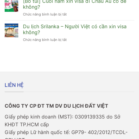
[Bỏ túi] Cuối năm xin visa đi Châu Âu có dễ
có
không?
Người
cần
không?
Việt
xin
Chức năng bình luận bị tắt
ở
đi
visa
[Bỏ
Maldives
không?
túi]
Du lịch Srilanka – Người Việt có cần xin visa
có
Cuối
cần
không?
năm
xin
Chức năng bình luận bị tắt
ở
xin
visa
Du
visa
không?
lịch
đi
Srilanka
Châu
–
Âu
Người
có
Việt
dễ
có
không?
cần
LIÊN HỆ
xin
visa
không?
CÔNG TY CP ĐT TM DV DU LỊCH ĐẤT VIỆT
Giấy phép kinh doanh (MST): 0309139335 do Sở
KHĐT TP.HCM cấp
Giấy phép Lữ hành quốc tế: GP79- 402/2012/TCDL-