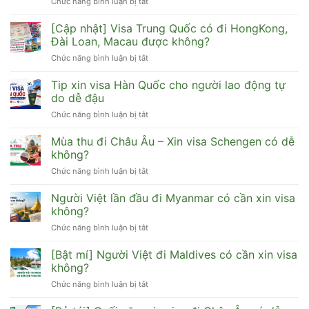
Chức năng bình luận bị tắt
ở
[Mới]
Sinh
[Cập nhật] Visa Trung Quốc có đi HongKong,
viên
Đài Loan, Macau được không?
xin
Chức năng bình luận bị tắt
ở
visa
[Cập
du
nhật]
Tip xin visa Hàn Quốc cho người lao động tự
lịch
Visa
Hàn
do dễ đậu
Trung
Quốc
Chức năng bình luận bị tắt
ở
Quốc
cần
Tip
có
hồ
xin
Mùa thu đi Châu Âu – Xin visa Schengen có dễ
đi
sơ
visa
HongKong,
không?
gì
Hàn
Đài
dễ
Chức năng bình luận bị tắt
ở
Quốc
Loan,
đậu
Mùa
cho
Macau
thu
Người Việt lần đầu đi Myanmar có cần xin visa
người
được
đi
lao
không?
không?
Châu
động
Chức năng bình luận bị tắt
ở
Âu
tự
Người
–
do
Việt
[Bật mí] Người Việt đi Maldives có cần xin visa
Xin
dễ
lần
visa
không?
đậu
đầu
Schengen
Chức năng bình luận bị tắt
ở
đi
có
[Bật
Myanmar
dễ
mí]