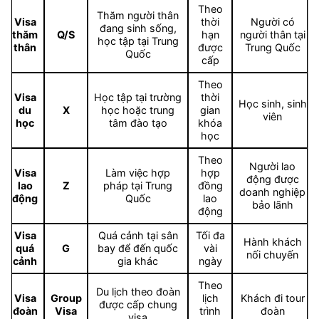
Theo
Thăm người thân
Visa
thời
Người có
đang sinh sống,
thăm
Q/S
hạn
người thân tại
học tập tại Trung
thân
được
Trung Quốc
Quốc
cấp
Theo
Visa
Học tập tại trường
thời
Học sinh, sinh
du
X
học hoặc trung
gian
viên
học
tâm đào tạo
khóa
học
Theo
Người lao
Visa
Làm việc hợp
hợp
động được
lao
Z
pháp tại Trung
đồng
doanh nghiệp
động
Quốc
lao
bảo lãnh
động
Visa
Quá cảnh tại sân
Tối đa
Hành khách
quá
G
bay để đến quốc
vài
nối chuyến
cảnh
gia khác
ngày
Theo
Du lịch theo đoàn
Visa
Group
lịch
Khách đi tour
được cấp chung
đoàn
Visa
trình
đoàn
visa