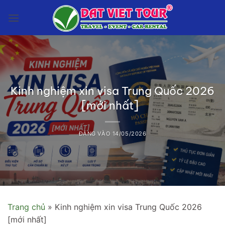
Bỏ
qua
nội
dung
Kinh nghiệm xin visa Trung Quốc 2026
[mới nhất]
ĐĂNG VÀO
14/05/2026
Trang chủ
»
Kinh nghiệm xin visa Trung Quốc 2026
[mới nhất]