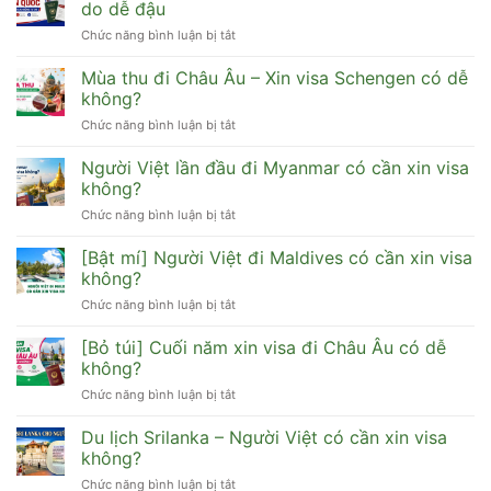
Visa
Hàn
do dễ đậu
Trung
Quốc
Chức năng bình luận bị tắt
ở
Quốc
cần
Tip
có
hồ
xin
Mùa thu đi Châu Âu – Xin visa Schengen có dễ
đi
sơ
visa
HongKong,
không?
gì
Hàn
Đài
dễ
Chức năng bình luận bị tắt
ở
Quốc
Loan,
đậu
Mùa
cho
Macau
thu
Người Việt lần đầu đi Myanmar có cần xin visa
người
được
đi
lao
không?
không?
Châu
động
Chức năng bình luận bị tắt
ở
Âu
tự
Người
–
do
Việt
[Bật mí] Người Việt đi Maldives có cần xin visa
Xin
dễ
lần
visa
không?
đậu
đầu
Schengen
Chức năng bình luận bị tắt
ở
đi
có
[Bật
Myanmar
dễ
mí]
[Bỏ túi] Cuối năm xin visa đi Châu Âu có dễ
có
không?
Người
cần
không?
Việt
xin
Chức năng bình luận bị tắt
ở
đi
visa
[Bỏ
Maldives
không?
túi]
Du lịch Srilanka – Người Việt có cần xin visa
có
Cuối
cần
không?
năm
xin
Chức năng bình luận bị tắt
ở
xin