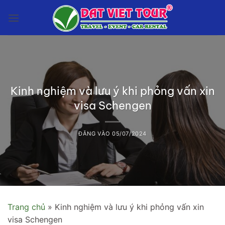
Bỏ
qua
nội
dung
Kinh nghiệm và lưu ý khi phỏng vấn xin
visa Schengen
ĐĂNG VÀO
05/07/2024
Trang chủ
»
Kinh nghiệm và lưu ý khi phỏng vấn xin
visa Schengen