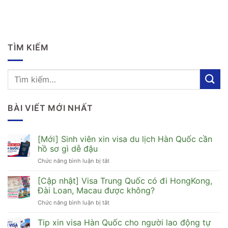
TÌM KIẾM
BÀI VIẾT MỚI NHẤT
[Mới] Sinh viên xin visa du lịch Hàn Quốc cần
hồ sơ gì dễ đậu
Chức năng bình luận bị tắt
ở
[Mới]
Sinh
[Cập nhật] Visa Trung Quốc có đi HongKong,
viên
Đài Loan, Macau được không?
xin
Chức năng bình luận bị tắt
ở
visa
[Cập
du
nhật]
Tip xin visa Hàn Quốc cho người lao động tự
lịch