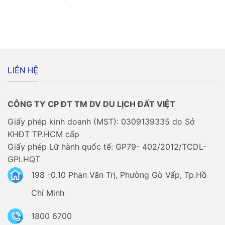
visa
Du
visa
không?
lịch
đi
Srilanka
Châu
–
Âu
Người
có
Việt
dễ
có
không?
cần
LIÊN HỆ
xin
visa
không?
CÔNG TY CP ĐT TM DV DU LỊCH ĐẤT VIỆT
Giấy phép kinh doanh (MST): 0309139335 do Sở
KHĐT TP.HCM cấp
Giấy phép Lữ hành quốc tế: GP79- 402/2012/TCDL-
GPLHQT
198 -0.10 Phan Văn Trị, Phường Gò Vấp, Tp.Hồ
Chí Minh
1800 6700