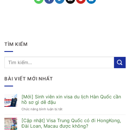
TÌM KIẾM
BÀI VIẾT MỚI NHẤT
[Mới] Sinh viên xin visa du lịch Hàn Quốc cần
hồ sơ gì dễ đậu
Chức năng bình luận bị tắt
ở
[Mới]
Sinh
[Cập nhật] Visa Trung Quốc có đi HongKong,
viên
Đài Loan, Macau được không?
xin