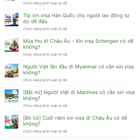
Chức năng bình luận bị tắt
ở
visa
[Cập
du
nhật]
Tip xin visa Hàn Quốc cho người lao động tự
lịch
Visa
Hàn
do dễ đậu
Trung
Quốc
Chức năng bình luận bị tắt
ở
Quốc
cần
Tip
có
hồ
xin
Mùa thu đi Châu Âu – Xin visa Schengen có dễ
đi
sơ
visa
HongKong,
không?
gì
Hàn
Đài
dễ
Chức năng bình luận bị tắt
ở
Quốc
Loan,
đậu
Mùa
cho
Macau
thu
Người Việt lần đầu đi Myanmar có cần xin visa
người
được
đi
lao
không?
không?
Châu
động
Chức năng bình luận bị tắt
ở
Âu
tự
Người
–
do
Việt
[Bật mí] Người Việt đi Maldives có cần xin visa
Xin
dễ
lần
visa
không?
đậu
đầu
Schengen
Chức năng bình luận bị tắt
ở
đi
có
[Bật
Myanmar
dễ
mí]
[Bỏ túi] Cuối năm xin visa đi Châu Âu có dễ
có
không?
Người
cần
không?
Việt
xin
Chức năng bình luận bị tắt
ở
đi
visa
[Bỏ
Maldives
không?