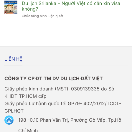
túi]
Du lịch Srilanka – Người Việt có cần xin visa
có
Cuối
cần
không?
năm
xin
Chức năng bình luận bị tắt
ở
xin
visa
Du
visa
không?
lịch
đi
Srilanka
Châu
–
Âu
Người
có
Việt
dễ
có
không?
cần
LIÊN HỆ
xin
visa
không?
CÔNG TY CP ĐT TM DV DU LỊCH ĐẤT VIỆT
Giấy phép kinh doanh (MST): 0309139335 do Sở
KHĐT TP.HCM cấp
Giấy phép Lữ hành quốc tế: GP79- 402/2012/TCDL-
GPLHQT
198 -0.10 Phan Văn Trị, Phường Gò Vấp, Tp.Hồ
Chí Minh