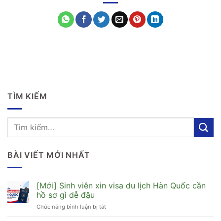
TÌM KIẾM
BÀI VIẾT MỚI NHẤT
[Mới] Sinh viên xin visa du lịch Hàn Quốc cần
hồ sơ gì dễ đậu
Chức năng bình luận bị tắt
ở
[Mới]