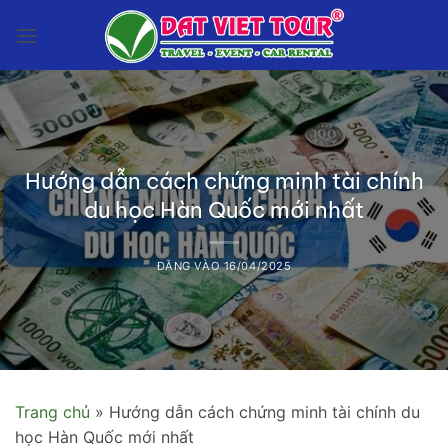
Bỏ
qua
nội
dung
Hướng dẫn cách chứng minh tài chính
du học Hàn Quốc mới nhất
ĐĂNG VÀO
16/04/2025
Trang chủ
»
Hướng dẫn cách chứng minh tài chính du
học Hàn Quốc mới nhất