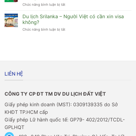
Việt
xin
Chức năng bình luận bị tắt
ở
đi
visa
[Bỏ
Maldives
không?
túi]
Du lịch Srilanka – Người Việt có cần xin visa
có
Cuối
cần
không?
năm
xin
Chức năng bình luận bị tắt
ở
xin
visa
Du
visa
không?
lịch
đi
Srilanka
Châu
–
Âu
Người
có
Việt
dễ
có
không?
cần
LIÊN HỆ
xin
visa
không?
CÔNG TY CP ĐT TM DV DU LỊCH ĐẤT VIỆT
Giấy phép kinh doanh (MST): 0309139335 do Sở
KHĐT TP.HCM cấp
Giấy phép Lữ hành quốc tế: GP79- 402/2012/TCDL-
GPLHQT