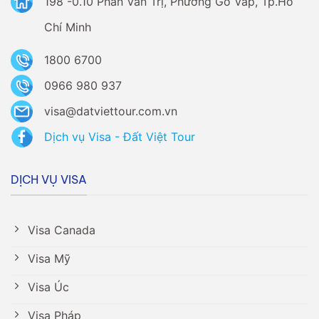
198 -0.10 Phan Văn Trị, Phường Gò Vấp, Tp.Hồ
Chí Minh
1800 6700
0966 980 937
visa@datviettour.com.vn
Dịch vụ Visa - Đất Việt Tour
DỊCH VỤ VISA
Visa Canada
Visa Mỹ
Visa Úc
Visa Pháp