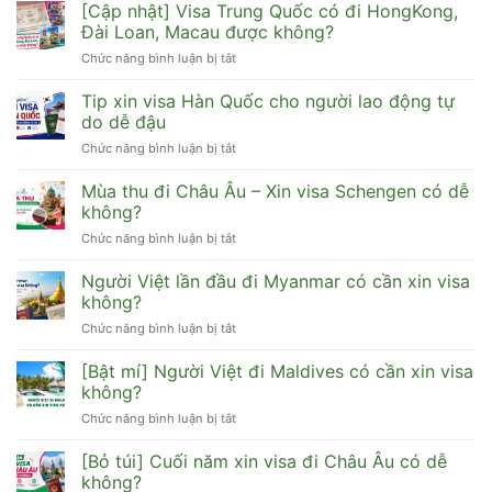
Sinh
[Cập nhật] Visa Trung Quốc có đi HongKong,
viên
Đài Loan, Macau được không?
xin
Chức năng bình luận bị tắt
ở
visa
[Cập
du
nhật]
Tip xin visa Hàn Quốc cho người lao động tự
lịch
Visa
Hàn
do dễ đậu
Trung
Quốc
Chức năng bình luận bị tắt
ở
Quốc
cần
Tip
có
hồ
xin
Mùa thu đi Châu Âu – Xin visa Schengen có dễ
đi
sơ
visa
HongKong,
không?
gì
Hàn
Đài
dễ
Chức năng bình luận bị tắt
ở
Quốc
Loan,
đậu
Mùa
cho
Macau
thu
Người Việt lần đầu đi Myanmar có cần xin visa
người
được
đi
lao
không?
không?
Châu
động
Chức năng bình luận bị tắt
ở
Âu
tự
Người
–
do
Việt
[Bật mí] Người Việt đi Maldives có cần xin visa
Xin
dễ
lần
visa
không?
đậu
đầu
Schengen
Chức năng bình luận bị tắt
ở
đi
có
[Bật
Myanmar
dễ
mí]
[Bỏ túi] Cuối năm xin visa đi Châu Âu có dễ
có
không?
Người
cần
không?