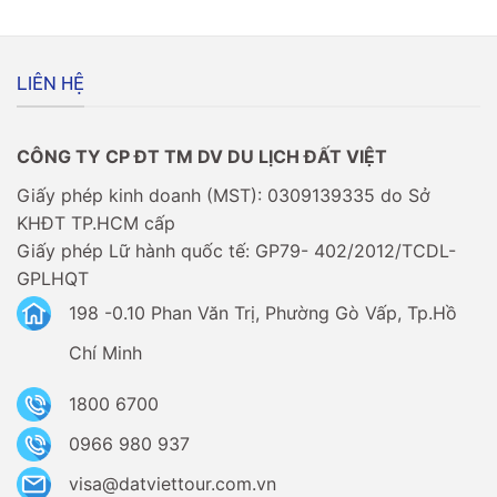
Người
có
Việt
dễ
có
không?
cần
LIÊN HỆ
xin
visa
không?
CÔNG TY CP ĐT TM DV DU LỊCH ĐẤT VIỆT
Giấy phép kinh doanh (MST): 0309139335 do Sở
KHĐT TP.HCM cấp
Giấy phép Lữ hành quốc tế: GP79- 402/2012/TCDL-
GPLHQT
198 -0.10 Phan Văn Trị, Phường Gò Vấp, Tp.Hồ
Chí Minh
1800 6700
0966 980 937
visa@datviettour.com.vn