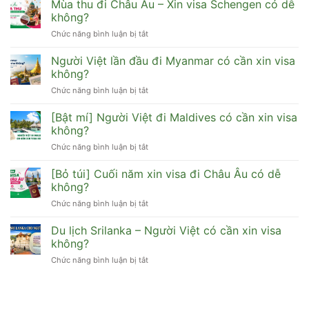
xin
Mùa thu đi Châu Âu – Xin visa Schengen có dễ
đi
sơ
visa
HongKong,
không?
gì
Hàn
Đài
dễ
Chức năng bình luận bị tắt
ở
Quốc
Loan,
đậu
Mùa
cho
Macau
thu
Người Việt lần đầu đi Myanmar có cần xin visa
người
được
đi
lao
không?
không?
Châu
động
Chức năng bình luận bị tắt
ở
Âu
tự
Người
–
do
Việt
[Bật mí] Người Việt đi Maldives có cần xin visa
Xin
dễ
lần
visa
không?
đậu
đầu
Schengen
Chức năng bình luận bị tắt
ở
đi
có
[Bật
Myanmar
dễ
mí]
[Bỏ túi] Cuối năm xin visa đi Châu Âu có dễ
có
không?
Người
cần
không?
Việt
xin
Chức năng bình luận bị tắt
ở
đi
visa
[Bỏ
Maldives
không?
túi]
Du lịch Srilanka – Người Việt có cần xin visa
có
Cuối
cần
không?
năm
xin
Chức năng bình luận bị tắt
ở
xin
visa
Du
visa
không?
lịch
đi
Srilanka
Châu
–
Âu