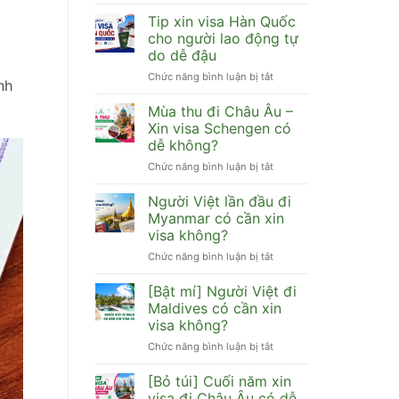
Hàn
[Cập
Quốc
nhật]
Tip xin visa Hàn Quốc
cần
Visa
cho người lao động tự
hồ
Trung
do dễ đậu
sơ
Quốc
Chức năng bình luận bị tắt
gì
ở
có
nh
dễ
Tip
đi
đậu
xin
HongKong,
Mùa thu đi Châu Âu –
visa
Đài
Xin visa Schengen có
Hàn
Loan,
dễ không?
Quốc
Macau
Chức năng bình luận bị tắt
ở
cho
được
Mùa
người
không?
thu
lao
Người Việt lần đầu đi
đi
động
Myanmar có cần xin
Châu
tự
visa không?
Âu
do
Chức năng bình luận bị tắt
ở
–
dễ
Người
Xin
đậu
Việt
visa
[Bật mí] Người Việt đi
lần
Schengen
Maldives có cần xin
đầu
có
visa không?
đi
dễ
Chức năng bình luận bị tắt
ở
Myanmar
không?
[Bật
có
mí]
cần
[Bỏ túi] Cuối năm xin
Người
xin
visa đi Châu Âu có dễ