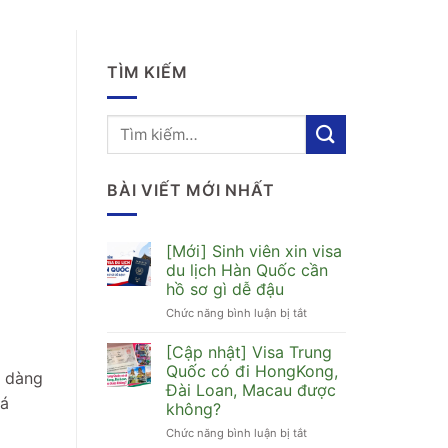
TÌM KIẾM
BÀI VIẾT MỚI NHẤT
[Mới] Sinh viên xin visa
du lịch Hàn Quốc cần
hồ sơ gì dễ đậu
Chức năng bình luận bị tắt
ở
[Mới]
Sinh
[Cập nhật] Visa Trung
viên
Quốc có đi HongKong,
ễ dàng
xin
Đài Loan, Macau được
visa
uá
không?
du
lịch
Chức năng bình luận bị tắt
ở