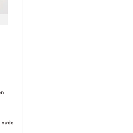
ên
c nước