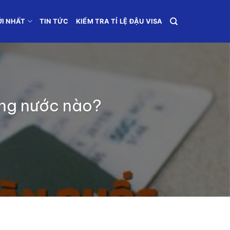
ỚI NHẤT
TIN TỨC
KIỂM TRA TỈ LỆ ĐẬU VISA
ững nước nào?