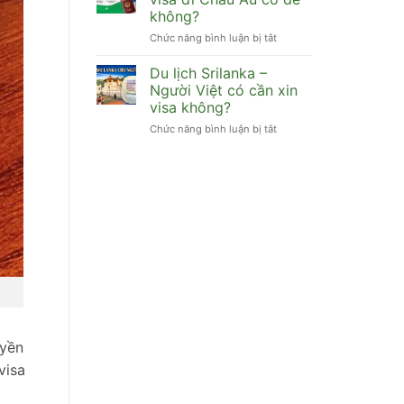
Việt
visa
không?
đi
không?
Chức năng bình luận bị tắt
ở
Maldives
[Bỏ
có
túi]
cần
Du lịch Srilanka –
Cuối
xin
Người Việt có cần xin
năm
visa
visa không?
xin
không?
Chức năng bình luận bị tắt
ở
visa
Du
đi
lịch
Châu
Srilanka
Âu
–
có
Người
dễ
Việt
không?
có
cần
xin
visa
không?
uyền
visa