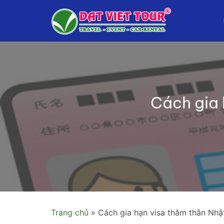
Bỏ
qua
nội
dung
Cách gia 
Trang chủ
»
Cách gia hạn visa thăm thân Nhậ