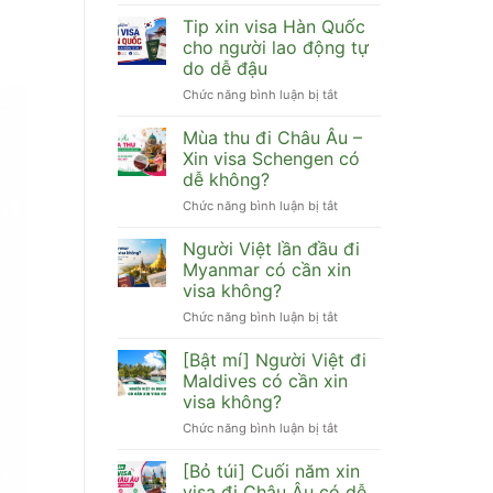
Hàn
[Cập
Quốc
nhật]
Tip xin visa Hàn Quốc
cần
Visa
cho người lao động tự
hồ
Trung
do dễ đậu
sơ
Quốc
Chức năng bình luận bị tắt
gì
ở
có
dễ
Tip
đi
đậu
xin
HongKong,
Mùa thu đi Châu Âu –
visa
Đài
Xin visa Schengen có
Hàn
Loan,
dễ không?
Quốc
Macau
Chức năng bình luận bị tắt
ở
cho
được
Mùa
người
không?
thu
lao
Người Việt lần đầu đi
đi
động
Myanmar có cần xin
Châu
tự
visa không?
Âu
do
Chức năng bình luận bị tắt
ở
–
dễ
Người
Xin
đậu
Việt
visa
[Bật mí] Người Việt đi
lần
Schengen
Maldives có cần xin
đầu
có
visa không?
đi
dễ
Chức năng bình luận bị tắt
ở
Myanmar
không?
[Bật
có
mí]
cần
[Bỏ túi] Cuối năm xin
Người
xin
visa đi Châu Âu có dễ