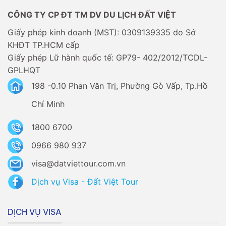
không?
CÔNG TY CP ĐT TM DV DU LỊCH ĐẤT VIỆT
Giấy phép kinh doanh (MST): 0309139335 do Sở
KHĐT TP.HCM cấp
Giấy phép Lữ hành quốc tế: GP79- 402/2012/TCDL-
GPLHQT
198 -0.10 Phan Văn Trị, Phường Gò Vấp, Tp.Hồ
Chí Minh
1800 6700
0966 980 937
visa@datviettour.com.vn
Dịch vụ Visa - Đất Việt Tour
DỊCH VỤ VISA