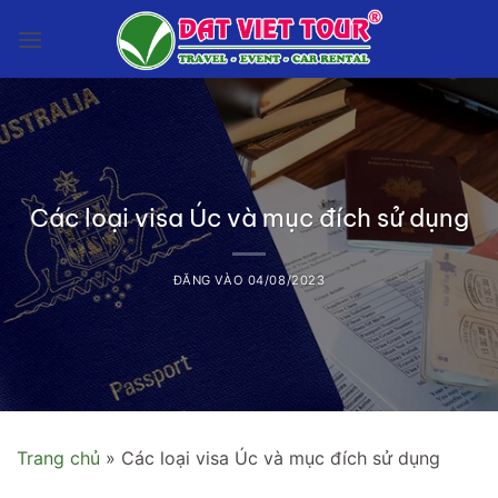
Bỏ
qua
nội
dung
Các loại visa Úc và mục đích sử dụng
ĐĂNG VÀO
04/08/2023
Trang chủ
»
Các loại visa Úc và mục đích sử dụng