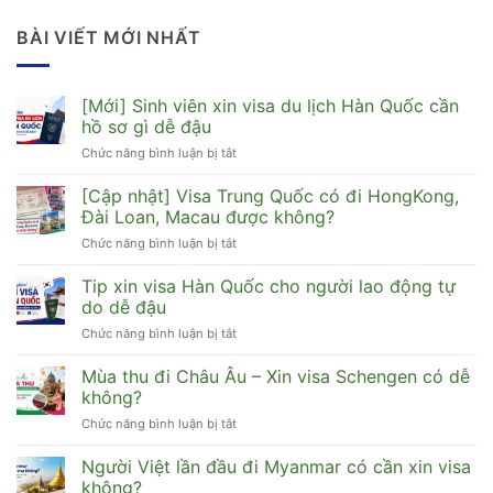
BÀI VIẾT MỚI NHẤT
[Mới] Sinh viên xin visa du lịch Hàn Quốc cần
hồ sơ gì dễ đậu
Chức năng bình luận bị tắt
ở
[Mới]
Sinh
[Cập nhật] Visa Trung Quốc có đi HongKong,
viên
Đài Loan, Macau được không?
xin
Chức năng bình luận bị tắt
ở
visa
[Cập
du
nhật]
Tip xin visa Hàn Quốc cho người lao động tự
lịch
Visa
Hàn
do dễ đậu
Trung
Quốc
Chức năng bình luận bị tắt
ở
Quốc
cần
Tip
có
hồ
xin
Mùa thu đi Châu Âu – Xin visa Schengen có dễ
đi
sơ
visa
HongKong,
không?
gì
Hàn
Đài
dễ
Chức năng bình luận bị tắt
ở
Quốc
Loan,
đậu
Mùa
cho
Macau
thu
Người Việt lần đầu đi Myanmar có cần xin visa
người
được
đi
lao
không?
không?