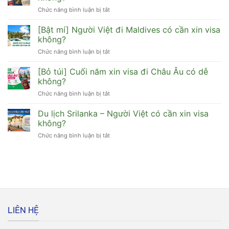
Châu
động
Chức năng bình luận bị tắt
ở
Âu
tự
Người
–
do
Việt
[Bật mí] Người Việt đi Maldives có cần xin visa
Xin
dễ
lần
visa
không?
đậu
đầu
Schengen
Chức năng bình luận bị tắt
ở
đi
có
[Bật
Myanmar
dễ
mí]
[Bỏ túi] Cuối năm xin visa đi Châu Âu có dễ
có
không?
Người
cần
không?
Việt
xin
Chức năng bình luận bị tắt
ở
đi
visa
[Bỏ
Maldives
không?
túi]
Du lịch Srilanka – Người Việt có cần xin visa
có
Cuối
cần
không?
năm
xin
Chức năng bình luận bị tắt
ở
xin
visa
Du
visa
không?
lịch
đi
Srilanka
Châu
–
Âu
Người
có
Việt
dễ
có
không?
cần
LIÊN HỆ
xin
visa