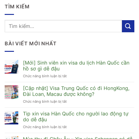
TÌM KIẾM
BÀI VIẾT MỚI NHẤT
[Mới] Sinh viên xin visa du lịch Hàn Quốc cần
hồ sơ gì dễ đậu
Chức năng bình luận bị tắt
ở
[Mới]
Sinh
[Cập nhật] Visa Trung Quốc có đi HongKong,
viên
Đài Loan, Macau được không?
xin
Chức năng bình luận bị tắt
ở
visa
[Cập
du
nhật]
Tip xin visa Hàn Quốc cho người lao động tự
lịch
Visa
Hàn
do dễ đậu
Trung
Quốc
Chức năng bình luận bị tắt
ở
Quốc
cần
Tip
có
hồ
xin
Mùa thu đi Châu Âu – Xin visa Schengen có dễ
đi