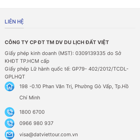
Người
có
Việt
dễ
có
không?
cần
LIÊN HỆ
xin
visa
không?
CÔNG TY CP ĐT TM DV DU LỊCH ĐẤT VIỆT
Giấy phép kinh doanh (MST): 0309139335 do Sở
KHĐT TP.HCM cấp
Giấy phép Lữ hành quốc tế: GP79- 402/2012/TCDL-
GPLHQT
198 -0.10 Phan Văn Trị, Phường Gò Vấp, Tp.Hồ
Chí Minh
1800 6700
0966 980 937
visa@datviettour.com.vn