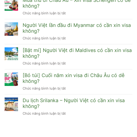
sơ
visa
HongKong,
không?
gì
Hàn
Đài
dễ
Chức năng bình luận bị tắt
ở
Quốc
Loan,
đậu
Mùa
cho
Macau
thu
Người Việt lần đầu đi Myanmar có cần xin visa
người
được
đi
lao
không?
không?
Châu
động
Chức năng bình luận bị tắt
ở
Âu
tự
Người
–
do
Việt
[Bật mí] Người Việt đi Maldives có cần xin visa
Xin
dễ
lần
visa
không?
đậu
đầu
Schengen
Chức năng bình luận bị tắt
ở
đi
có
[Bật
Myanmar
dễ
mí]
[Bỏ túi] Cuối năm xin visa đi Châu Âu có dễ
có
không?
Người
cần
không?
Việt
xin
Chức năng bình luận bị tắt
ở
đi
visa
[Bỏ
Maldives
không?
túi]
Du lịch Srilanka – Người Việt có cần xin visa
có
Cuối
cần
không?
năm
xin
Chức năng bình luận bị tắt
ở
xin
visa
Du
visa
không?
lịch
đi
Srilanka
Châu
–
Âu