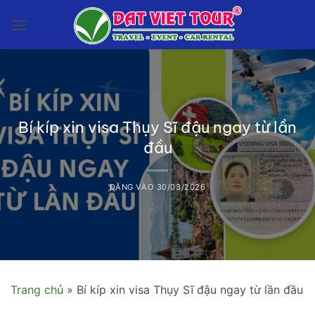
Bỏ
qua
nội
dung
Bí kíp xin visa Thụy Sĩ đậu ngay từ lần
đầu
ĐĂNG VÀO
30/03/2026
Trang chủ
»
Bí kíp xin visa Thụy Sĩ đậu ngay từ lần đầu