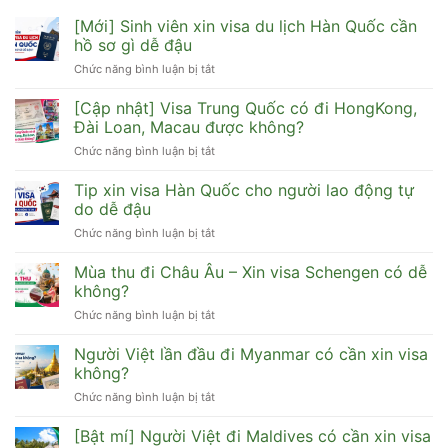
[Mới] Sinh viên xin visa du lịch Hàn Quốc cần
hồ sơ gì dễ đậu
Chức năng bình luận bị tắt
ở
[Mới]
Sinh
[Cập nhật] Visa Trung Quốc có đi HongKong,
viên
Đài Loan, Macau được không?
xin
Chức năng bình luận bị tắt
ở
visa
[Cập
du
nhật]
Tip xin visa Hàn Quốc cho người lao động tự
lịch
Visa
Hàn
do dễ đậu
Trung
Quốc
Chức năng bình luận bị tắt
ở
Quốc
cần
Tip
có
hồ
xin
Mùa thu đi Châu Âu – Xin visa Schengen có dễ
đi
sơ
visa
HongKong,
không?
gì
Hàn
Đài
dễ
Chức năng bình luận bị tắt
ở
Quốc
Loan,
đậu
Mùa
cho
Macau
thu
Người Việt lần đầu đi Myanmar có cần xin visa
người
được
đi
lao
không?
không?
Châu
động
Chức năng bình luận bị tắt
ở
Âu
tự
Người
–
do
Việt
[Bật mí] Người Việt đi Maldives có cần xin visa
Xin
dễ
lần