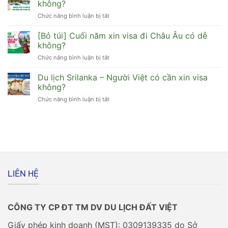
visa
không?
đậu
đầu
Schengen
Chức năng bình luận bị tắt
ở
đi
có
[Bật
Myanmar
dễ
mí]
[Bỏ túi] Cuối năm xin visa đi Châu Âu có dễ
có
không?
Người
cần
không?
Việt
xin
Chức năng bình luận bị tắt
ở
đi
visa
[Bỏ
Maldives
không?
túi]
Du lịch Srilanka – Người Việt có cần xin visa
có
Cuối
cần
không?
năm
xin
Chức năng bình luận bị tắt
ở
xin
visa
Du
visa
không?
lịch
đi
Srilanka
Châu
–
Âu
Người
có
Việt
dễ
có
không?
cần
LIÊN HỆ
xin
visa
không?
CÔNG TY CP ĐT TM DV DU LỊCH ĐẤT VIỆT
Giấy phép kinh doanh (MST): 0309139335 do Sở